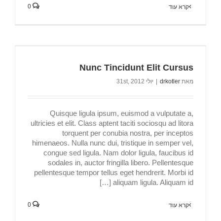
0
קרא עוד
Nunc Tincidunt Elit Cursus
מאת
drkotler
|
יולי 31st, 2012
Quisque ligula ipsum, euismod a vulputate a,
ultricies et elit. Class aptent taciti sociosqu ad litora
torquent per conubia nostra, per inceptos
himenaeos. Nulla nunc dui, tristique in semper vel,
congue sed ligula. Nam dolor ligula, faucibus id
sodales in, auctor fringilla libero. Pellentesque
pellentesque tempor tellus eget hendrerit. Morbi id
aliquam ligula. Aliquam id […]
0
קרא עוד