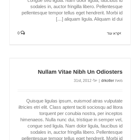
congue sed ligula. Nam dolor ligula, faucibus id
sodales in, auctor fringilla libero. Pellentesque
pellentesque tempor tellus eget hendrerit. Morbi id
aliquam ligula. Aliquam id dui […]
0
קרא עוד
Nullam Vitae Nibh Un Odiosters
מאת
drkotler
|
יולי 31st, 2012
Quisque ligulas ipsum, euismod atras vulputate
iltricies etri elit. Class aptent taciti sociosqu ad litora
torquent per conubia nostra, per inceptos
himenaeos. Nulla nunc dui, tristique in semper vel,
congue sed ligula. Nam dolor ligula, faucibus id
sodales in, auctor fringilla libero. Pellentesque
pellentesque tempor tellus eget hendrerit. Morbi id