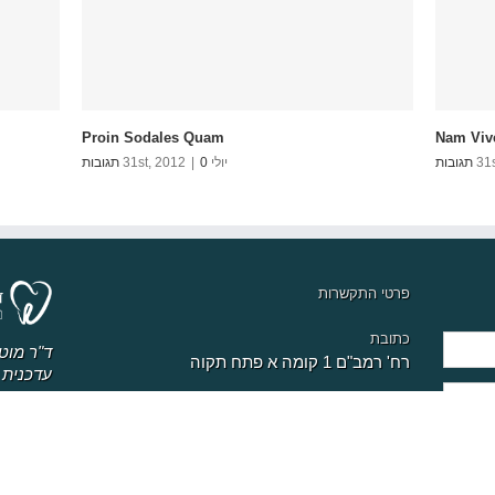
Proin Sodales Quam
Nam Viv
יולי 31st, 2012
0 תגובות
|
פרטי התקשרות
כתובת
ד"ר מוט
רח' רמב"ם 1 קומה א פתח תקוה
עדכנית 
שיניים,
שעות פתיחה
בלי הרמ
א-ה 09:00-18:00 ו 09:00-12:00
או מלא 
וציפויים
כירורגיו
טלפון