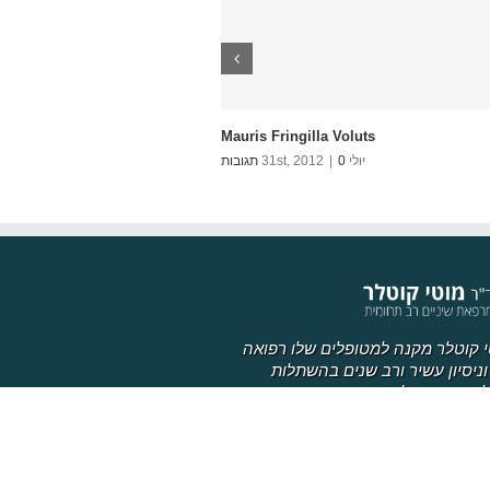
Mauris Fringilla Voluts
יולי 31st, 2012
0 תגובות
|
י קוטלר מקנה למטופלים שלו רפואה
וניסיון עשיר ורב שנים בהשתלות
 לרבות השתלות שיניים ביום אחד עם או
ת סינוס ו/או השתלת עצם, שיקום חלקי
של הפה, עצוב החיוך, שחזורים, כתרים
 אסתטיים, הלבנת שיניים, עקירות
ת, כולל שיניים כלואות וטיפולי חניכיים.