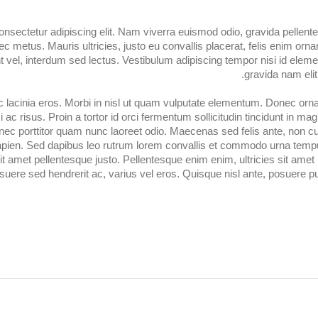
nsectetur adipiscing elit. Nam viverra euismod odio, gravida pellente
c metus. Mauris ultricies, justo eu convallis placerat, felis enim ornare
 vel, interdum sed lectus. Vestibulum adipiscing tempor nisi id elem
gravida nam elit
 lacinia eros. Morbi in nisl ut quam vulputate elementum. Donec orna
i ac risus. Proin a tortor id orci fermentum sollicitudin tincidunt in
 nec porttitor quam nunc laoreet odio. Maecenas sed felis ante, non
sapien. Sed dapibus leo rutrum lorem convallis et commodo urna tempu
 sit amet pellentesque justo. Pellentesque enim enim, ultricies sit amet 
suere sed hendrerit ac, varius vel eros. Quisque nisl ante, posuere 