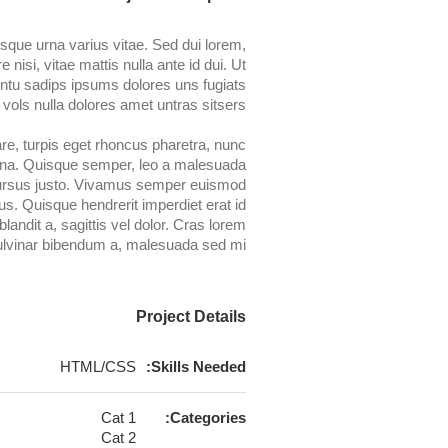
sque urna varius vitae. Sed dui lorem,
 nisi, vitae mattis nulla ante id dui. Ut
entu sadips ipsums dolores uns fugiats
 vols nulla dolores amet untras sitsers.
re, turpis eget rhoncus pharetra, nunc
 magna. Quisque semper, leo a malesuada
 cursus justo. Vivamus semper euismod
s. Quisque hendrerit imperdiet erat id
blandit a, sagittis vel dolor. Cras lorem
pulvinar bibendum a, malesuada sed mi.
Project Details
HTML/CSS
Skills Needed:
Cat 1
Categories:
Cat 2