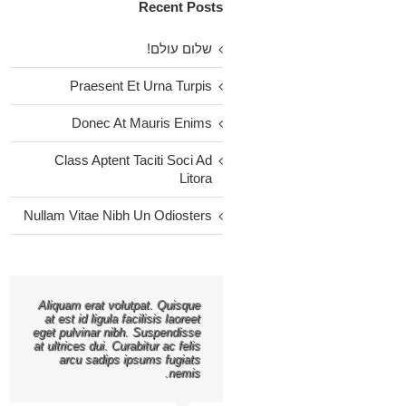
Recent Posts
שלום עולם!
Praesent Et Urna Turpis
Donec At Mauris Enims
Class Aptent Taciti Soci Ad
Litora
Nullam Vitae Nibh Un Odiosters
Aliquam erat volutpat. Quisque
at est id ligula facilisis laoreet
eget pulvinar nibh. Suspendisse
at ultrices dui. Curabitur ac felis
arcu sadips ipsums fugiats
nemis.