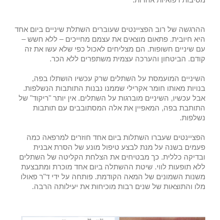
ההרגשה של רוב הפציינטים שעוברים השתלת שיניים ביום אחד
היא חיובית. פתאום מוצאים את עצמם מחייכים – ללא חשש –
עם שיניים חשופות. הם מצליחים לאכול כפי שלא עשו את זה
קודם. הביטחון והערכה עצמית משתפרים ללא הכר.
השיניים המועמסת על השתלים שרק עכשיו הושתלו בפה,
בנויות מאותו חומר אקרילי שממנו נבנות התותבות הנשלפות.
אבל עכשיו, השיניים מוברגות על השתלים. אין יותר "ריקוד" של
התותבת בפה, המאפיין את אלה המסתובבים עם תותבות
נשלפות.
הפציינטים שעברו השתלות ביום אחד חוזרים למרפאה כמה
פעמים בשנה על מנת לבצע טיפול מונע של הסרת אבנית
ובדיקה כללית. כך מבטיחים את הצלחת הקליטה של השתלים
ללא תופעות לווי. שיטת ההשתלה ביום אחד מוכרת ומתבצעת
משנות השמונים של המאה הקודמת. פותחה על ידי ד"ר פאולו
מלו והתוצאות של שנים רבות מוכיחות את יעילותה הרבה.