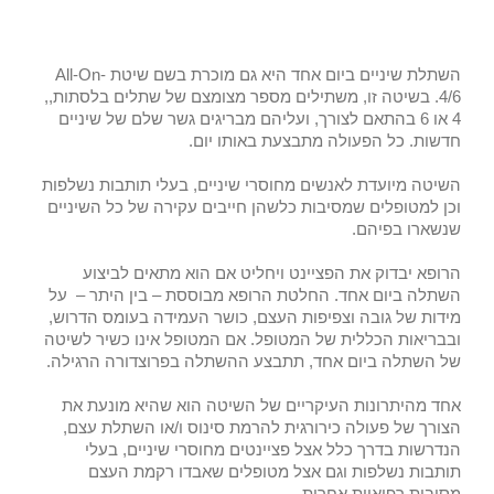
השתלת שיניים ביום אחד היא גם מוכרת בשם שיטת All-On-
4/6. בשיטה זו, משתילים מספר מצומצם של שתלים בלסתות,,
4 או 6 בהתאם לצורך, ועליהם מבריגים גשר שלם של שיניים
חדשות. כל הפעולה מתבצעת באותו יום.
השיטה מיועדת לאנשים מחוסרי שיניים, בעלי תותבות נשלפות
וכן למטופלים שמסיבות כלשהן חייבים עקירה של כל השיניים
שנשארו בפיהם.
הרופא יבדוק את הפציינט ויחליט אם הוא מתאים לביצוע
השתלה ביום אחד. החלטת הרופא מבוססת – בין היתר – על
מידות של גובה וצפיפות העצם, כושר העמידה בעומס הדרוש,
ובבריאות הכללית של המטופל. אם המטופל אינו כשיר לשיטה
של השתלה ביום אחד, תתבצע ההשתלה בפרוצדורה הרגילה.
אחד מהיתרונות העיקריים של השיטה הוא שהיא מונעת את
הצורך של פעולה כירורגית להרמת סינוס ו/או השתלת עצם,
הנדרשות בדרך כלל אצל פציינטים מחוסרי שיניים, בעלי
תותבות נשלפות וגם אצל מטופלים שאבדו רקמת העצם
מסיבות רפואיות אחרות.